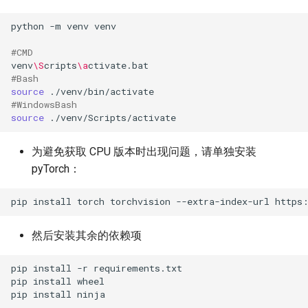
python
-m
venv
venv

#CMD
venv
\S
cripts
\a
#Bash
source
#WindowsBash
source
为避免获取 CPU 版本时出现问题，请单独安装
pyTorch：
然后安装其余的依赖项
pip
install
-r
requirements.txt

pip
install
wheel

pip
install