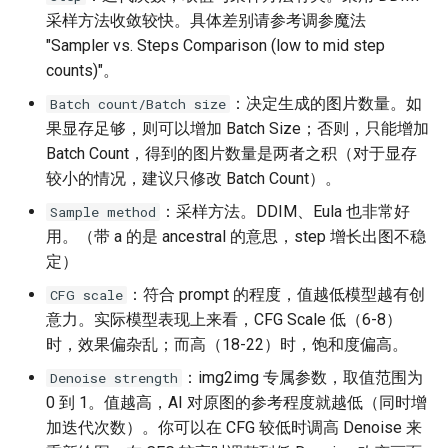
g
采样方法收敛较快。具体差别请参考调参魔法
"Sampler vs. Steps Comparison (low to mid step
s
counts)"。
e
：决定生成的图片数量。如
Batch count/Batch size
a
果显存足够，则可以增加 Batch Size；否则，只能增加
Batch Count，得到的图片数量是两者之积（对于显存
r
较小的情况，建议只修改 Batch Count）。
c
：采样方法。DDIM、Eula 也非常好
Sample method
h
用。（带 a 的是 ancestral 的意思，step 增长出图不稳
定）
：符合 prompt 的程度，值越低模型越有创
CFG scale
意力。实际模型表现上来看，CFG Scale 低（6-8）
时，效果偏杂乱；而高（18-22）时，饱和度偏高。
：img2img 专属参数，取值范围为
Denoise strength
0 到 1。值越高，AI 对原图的参考程度就越低（同时增
加迭代次数）。你可以在 CFG 较低时调高 Denoise 来