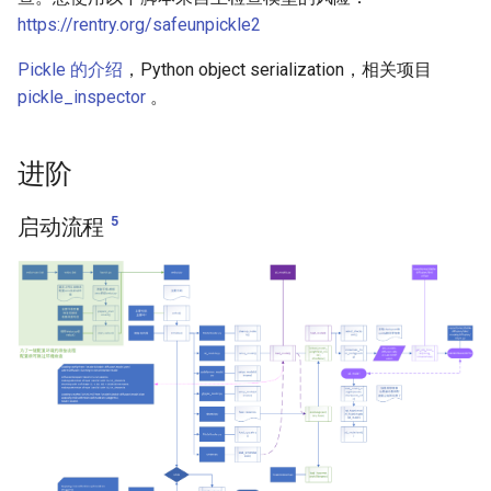
https://rentry.org/safeunpickle2
Pickle 的介绍
，Python object serialization，相关项目
pickle_inspector
。
进阶
5
启动流程