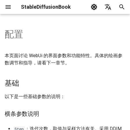
StableDiffusionBook
I
English
n
简体中文
配置
News
Install SDWebUi
General
Lora
Resource List
LaunchWebUi
Prompts Engineer
Txt2模式
Practical Guide
i
t
Terminology
工作流
Textual Inversion
Troubleshoot
Img2模式
评估
本页面讨论 WebUi 的界面参数和功能特性。具体的绘画参
i
数调节和指导，请看下一章节。
Statement
Application Guide
Hypernetwork
ControlNet
a
基础
Contribution Guide
DreamBooth
l
i
AestheticGradients
以下是一些基础参数的说明：
z
横条参数说明
i
n
：迭代次数，取值与采样方法有关。采用 DDIM
Step