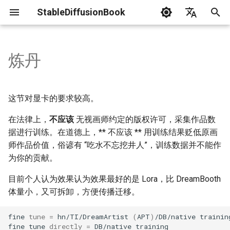
StableDiffusionBook
正
English
在
简体中文
炼丹
新闻
WebUi安装
GPU相关
概论
资料表
运行WebUi
提示工程
Txt2模式
实战指南
初
始
术语
工作流
错误处理
Img2模式
评估
这节对显卡的要求较高。
化
在法律上，
不应该
无视画师约定的版权许可，采集作品数
声明
实战指南
ControlNet
搜
据进行训练。在道德上，** 不应该 ** 用训练结果贬低原画
贡献指南
师作品价值，俗谚有 “吃水不忘挖井人”，训练数据并不能作
索
为你的贡献。
引
目前个人认为效果认为效果最好的是 Lora，比 DreamBooth
擎
体量小，又可拆卸，方便传播迁移。
fine
tune
=
hn/TI/DreamArtist
(
APT
)
/DB/native
trainin
fine
tune
directly
=
DB/native