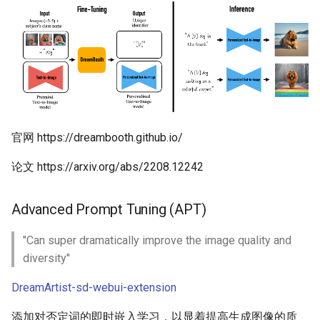
官网 https://dreambooth.github.io/
论文 https://arxiv.org/abs/2208.12242
Advanced Prompt Tuning (APT)
"Can super dramatically improve the image quality and
diversity"
DreamArtist-sd-webui-extension
添加对否定词的即时嵌入学习，以显着提高生成图像的质