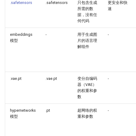
.safetensors
.safetensors
只包含生成
更安全和快
所需的数
速
据，没有任
何代码
embeddings
-
用于生成图
-
模型
片的语言理
解组件
.vae.pt
.vae.pt
变分自编码
-
器（VAE）
的权重和参
数
hypernetworks
.pt
超网络的权
-
模型
重和参数