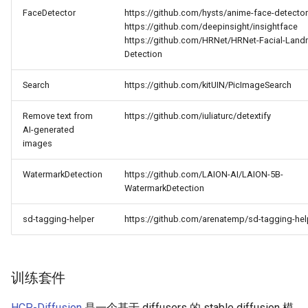
FaceDetector
https://github.com/hysts/anime-face-detector
https://github.com/deepinsight/insightface
https://github.com/HRNet/HRNet-Facial-Land
Detection
Search
https://github.com/kitUIN/PicImageSearch
Remove text from
https://github.com/iuliaturc/detextify
AI-generated
images
WatermarkDetection
https://github.com/LAION-AI/LAION-5B-
WatermarkDetection
sd-tagging-helper
https://github.com/arenatemp/sd-tagging-hel
训练套件
HCP-Diffusion
是一个基于 diffusers 的 stable diffusion 模