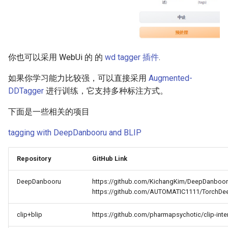
你也可以采用 WebUi 的 的
wd tagger 插件
.
如果你学习能力比较强，可以直接采用
Augmented-
DDTagger
进行训练，它支持多种标注方式。
下面是一些相关的项目
tagging with DeepDanbooru and BLIP
Repository
GitHub Link
DeepDanbooru
https://github.com/KichangKim/DeepDanboo
https://github.com/AUTOMATIC1111/TorchD
clip+blip
https://github.com/pharmapsychotic/clip-inte