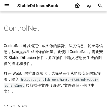
StableDiffusionBook
正
English
在
简体中文
ControlNet
新闻
WebUi安装
GPU相关
提示工程
流程介绍
实战指南
Lora 训练
资料表
运行WebUi
初
始
术语
关于控制图的注解
评估
Textual 训练
错误处理
ControlNet 可以指定生成图像的姿势、深度信息、轮廓等信
化
息，从而提高生成图像的质量。要使用 ControlNet，需要安
声明
Hypernetwork 训练
openpose keypoints
装 Stable Diffusion 插件，并在插件中输入您想要生成的图
搜
像的描述和条件。
贡献指南
使用 ControlNet
DreamBooth 训练
索
打开 WebUi 的扩展选项卡，选择第三个从链接安装的标签
引
使用 ControlNet 操作线稿
AestheticGradients 训练
页，输入
https://jihulab.com/hunter0725/sd-webui-
擎
拉取插件文件（请确定文件路径不包含中
controlnet
上色任务
文）。
提取线稿