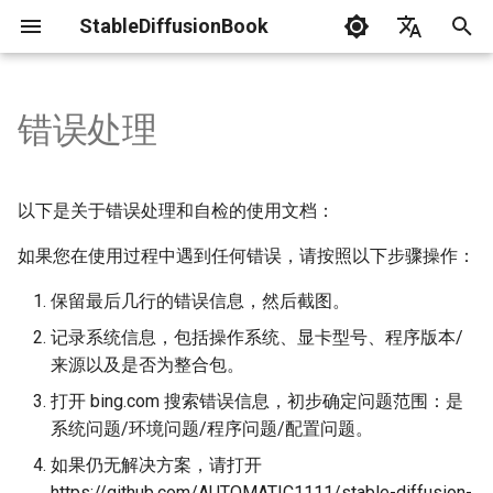
StableDiffusionBook
正
English
在
简体中文
错误处理
新闻
自检
GPU相关
概论
Lora 训练
资料表
提示工程
Txt2模式
实战指南
初
始
术语
安装网络问题/没有响应
工作流
Textual 训练
Img2模式
评估
以下是关于错误处理和自检的使用文档：
化
如果您在使用过程中遇到任何错误，请按照以下步骤操作：
声明
安装时间过长
实战指南
Hypernetwork 训练
ControlNet
搜
保留最后几行的错误信息，然后截图。
贡献指南
低显存显卡/CUDA 内存不足
DreamBooth 训练
索
记录系统信息，包括操作系统、显卡型号、程序版本/
引
Python 版本
AestheticGradients 训练
来源以及是否为整合包。
擎
打开 bing.com 搜索错误信息，初步确定问题范围：是
ERROR:asyncio:Accept failed
系统问题/环境问题/程序问题/配置问题。
on a socket
如果仍无解决方案，请打开
https://github.com/AUTOMATIC1111/stable-diffusion-