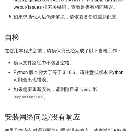
虚拟环境
webui/issues 搜索关键词，查看是否有相同错误。
api-ms-win-core-path-l1-1-
如果求助他人后仍未解决，请恢复备份或重新配置。
0.dll is missing
自检
an illegal memory access
was encountered ....CUDA
在使用本程序之前，请确保您已经完成了以下自检工作：
kernel errors...
确认文件路径中不包含空格。
Caused by ProxyError-Cannot
Python 版本需大于等于 3.10.6。请注意低版本 Python
connect to proxy-
RemoteDisconnected-
可能会出现错误。
Remote end closed
如果需要重新安装，请删除目录
和
venv
connection without response
。
repositories
Failed to establish a new
connection
安装网络问题/没有响应
如果您在安装时遇到网络问题或没有响应，请尝试以下解决